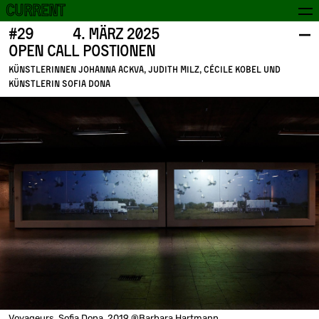
Current
#29
4. März 2025
I
I
EN
Open Call Postionen
Künstlerinnen Johanna Ackva, Judith Milz, Cécile Kobel und
Künstlerin Sofia Dona
Voyageurs, Sofia Dona, 2019 ®Barbara Hartmann