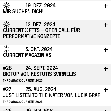
◌
19. Dez. 2024
I
I
Wir suchen dich!
◌
12. Dez. 2024
I
Das Festival CURRENT – KUNST UND URBANER RAUM vergibt aktuell
I
drei Positionen auf freiberuflicher Basis. Zum Jahresbeginn 2025
CURRENT X FTTS – Open Call für
suchen wir Verstärkung für unser kleines, freundliches, flexibles und
performative Konzepte
kreatives Team in den Bereichen:
Produktionskoordinator*in
◌
3. Okt. 2024
I
I
Programmkoordinator*in & kuratorische Mitarbeit
CURRENT Magazin #3
Koordination Kommunikation & Öffentlichkeitsarbeit
Schau doch mal auf unserer Hauptseite unter Jobs – wir freuen uns
auf deine Bewerbung!
#28
24. Sept. 2024
I
I
Biotop von Kestutis Svirnelis
Selma Selman, KRASS, 2019 © Marko Ilić
Throwback CURRENT 2023
#27
25. Aug. 2024
I
I
Driving, Dreaming, Drifting
Just listen to the water von Lucia Graf
Wie prägt das Auto unsere Städte? Mit „Driving, Dreaming, Drifting“
Throwback CURRENT 2023
startet CURRENTin Stuttgart 2025 ein internationales Projekt in
Wasserspeicher in Stuttgart-Ost
Kooperation mit SantAndreu Contemporani(SAC) in Barcelona und
I